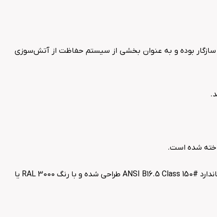
ن محصول برای حفاظت از مخازن ذخیره مایعات با سقف ثابت یا شناور داخلی استفاده می‌شود. این دستگاه با استاندارد NFPA 11 سازگار بوده و به عنوان بخشی از سیستم حفاظت از آتش‌سوزی
.
این دستگاه دارای ورودی‌های 2 تا 4 اینچی و فشار کاری بین 2 تا 10 کیلوگرم بر سانتی‌متر مربع می‌باشد. اتصالات فلنجی آن مطابق با استاندارد ANSI B16.5 Class 150# طراحی شده و با رنگ RAL 3000 یا