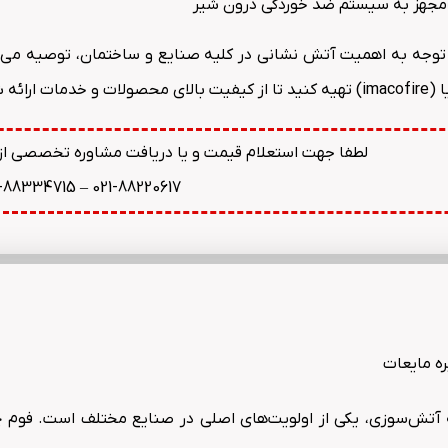
مجهز به سیستم ضد خوردگی درون شیر
 توجه به اهمیت آتش نشانی در کلیه صنایع و ساختمان، توصیه می‌ش
ای محصولات و خدمات ارائه شده توسط این شرکت بهره‌مند شوید.
لطفا جهت استعلام قیمت و یا دریافت مشاوره تخصصی از ای
1-88334715
–
021-88220617