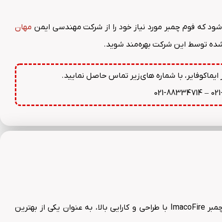
ود که فوم چمبر مورد نیاز خود را از شرکت مهندسی ایمن
مهان
ماکوفایر، با شماره های زیر تماس حاصل نمایید.
021-88334714
–
02
حفاظت از مخازن ذخیره مایعات در برابر خطرات احتمالی از جمله آتش‌سوزی، یکی از اولویت‌های اصلی در صنایع مختلف است. فوم چمبر ImacoFire با طراحی و کارایی بالا، به عنوان یکی از بهترین