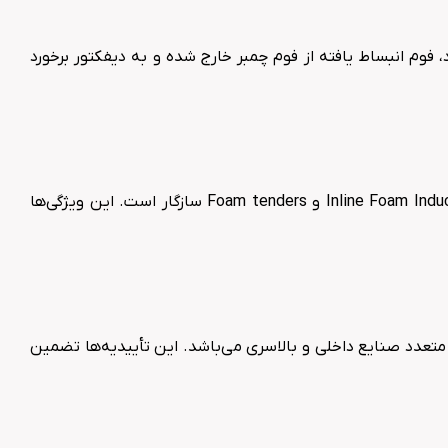
م انبساط یافته از فوم چمبر خارج شده و به دیفکتور برخورد
فوم چمبر ImacoFire با سیستم‌های مختلفی مانند Inline Foam Inductor، Balance Pressure Foam Proportioning system، Bladder Tank system و Foam tenders سازگار است. این ویژگی‌ها
مانند UL، FM و TUV به همراه گواهینامه ها و تائیدیه های متعدد صنایع داخلی و بالاسری می‌باشد. این تأییدیه‌ها تضمین