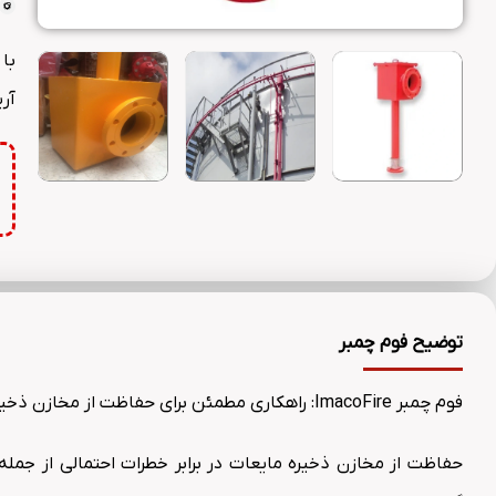
با
آریا (imacofire) تهیه کنید تا از کیفیت بال
توضیح فوم چمبر
فوم چمبر ImacoFire: راهکاری مطمئن برای حفاظت از مخازن ذخیره مایعات