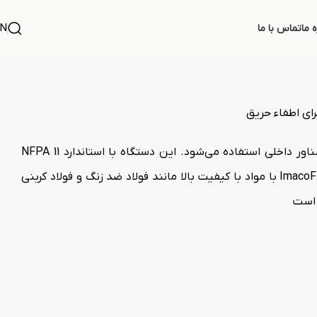
N
ه ما
تماس با ما
این محصول برای حفاظت از مخازن ذخیره مایعات با سقف ثابت یا شناور داخلی استفاده می‌شود. این دستگاه با استاندارد NFPA 11
سازگار بوده و دارای تأییدیه‌های UL، FM و TUV می‌باشد. فوم چمبر ImacoFire با مواد با کیفیت بالا مانند فولاد ضد زنگ و فولاد کربنی